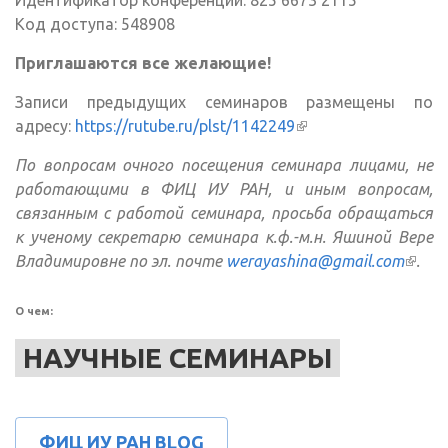
Идентификатор конференции: 825 6673 2115
ссылка)
Код доступа: 548908
Приглашаются все желающие!
Записи предыдущих семинаров размещены по
адресу:
https://rutube.ru/plst/1142249
(внешняя ссылка)
По вопросам очного посещения семинара лицами, не
работающими в ФИЦ ИУ РАН, и иным вопросам,
связанным с работой семинара, просьба обращаться
к ученому секретарю семинара к.ф.-м.н. Яшиной Вере
Владимировне по эл. почте
werayashina@gmail.com
(вне
.
ссылк
О чем:
НАУЧНЫЕ СЕМИНАРЫ
ФИЦ ИУ РАН BLOG