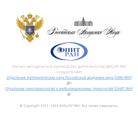
Научно-методическое руководство деятельностью ФИЦ ИУ РАН
осуществляют
Отделение математических наук Российской академии наук (ОМН РАН)
(внешняя ссылка)
и
Отделение нанотехнологий и информационных технологий (ОНИТ РАН)
(внешняя ссылка)
.
© Copyright 2015 - 2026 ФИЦ ИУ РАН. Все права защищены.