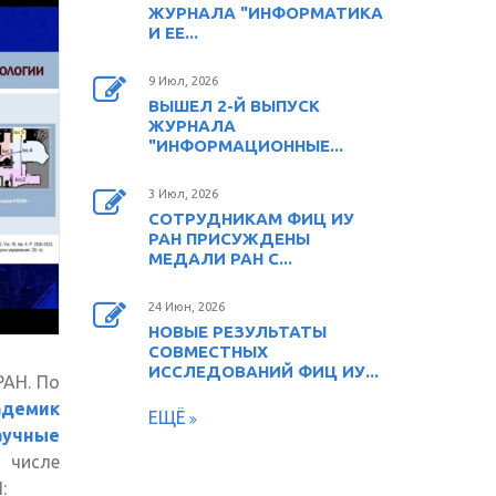
ЖУРНАЛА "ИНФОРМАТИКА
И ЕЕ...
9 Июл, 2026
ВЫШЕЛ 2-Й ВЫПУСК
ЖУРНАЛА
"ИНФОРМАЦИОННЫЕ...
3 Июл, 2026
СОТРУДНИКАМ ФИЦ ИУ
РАН ПРИСУЖДЕНЫ
МЕДАЛИ РАН С...
24 Июн, 2026
НОВЫЕ РЕЗУЛЬТАТЫ
СОВМЕСТНЫХ
ИССЛЕДОВАНИЙ ФИЦ ИУ...
РАН. По
демик
ЕЩЁ
учные
ешняя
в числе
Н:
лка)