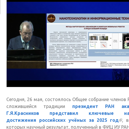
Сегодня, 26 мая, состоялось Общее собрание членов 
сложившейся традиции
президент РАН ака
Г.Я.Красников представил ключевые на
достижения российских учёных за 2025 год
(вн
, 
которых научный результат, полученный в ФИЦ ИУ РА
ссы