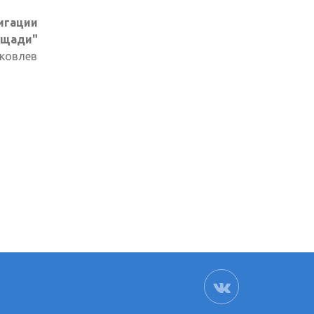
игации
щади"
Яковлев
ВК