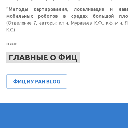
"Методы картирования, локализации и нав
мобильных роботов в средах большой пло
(Отделение 7, авторы: к.т.н. Муравьев К.Ф., к.ф.-м.н. 
К.С.)
О чем:
ГЛАВНЫЕ О ФИЦ
ФИЦ ИУ РАН BLOG