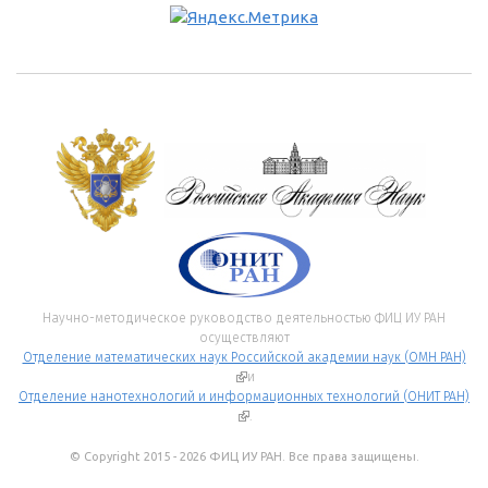
Научно-методическое руководство деятельностью ФИЦ ИУ РАН
осуществляют
Отделение математических наук Российской академии наук (ОМН РАН)
(внешняя ссылка)
и
Отделение нанотехнологий и информационных технологий (ОНИТ РАН)
(внешняя ссылка)
.
© Copyright 2015 - 2026 ФИЦ ИУ РАН. Все права защищены.