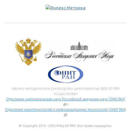
Научно-методическое руководство деятельностью ФИЦ ИУ РАН
осуществляют
Отделение математических наук Российской академии наук (ОМН РАН)
(внешняя ссылка)
и
Отделение нанотехнологий и информационных технологий (ОНИТ РАН)
(внешняя ссылка)
.
© Copyright 2015 - 2026 ФИЦ ИУ РАН. Все права защищены.