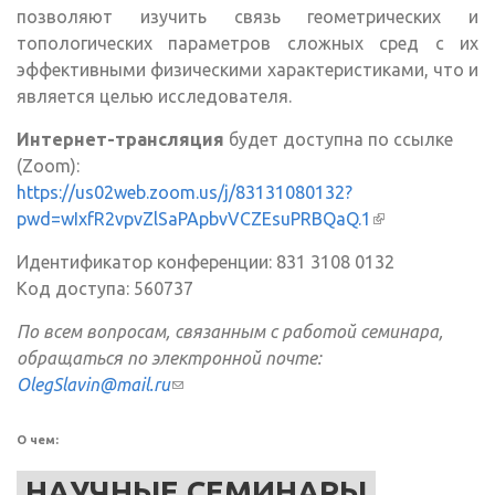
позволяют изучить связь геометрических и
топологических параметров сложных сред с их
эффективными физическими характеристиками, что и
является целью исследователя.
Интернет-трансляция
будет доступна по ссылке
(Zoom):
https://us02web.zoom.us/j/83131080132?
pwd=wIxfR2vpvZlSaPApbvVCZEsuPRBQaQ.1
(внешняя
ссылка)
Идентификатор конференции: 831 3108 0132
Код доступа: 560737
По всем вопросам, связанным с работой семинара,
обращаться по электронной почте:
OlegSlavin@mail.ru
(ссылка для отправки email)
О чем:
НАУЧНЫЕ СЕМИНАРЫ