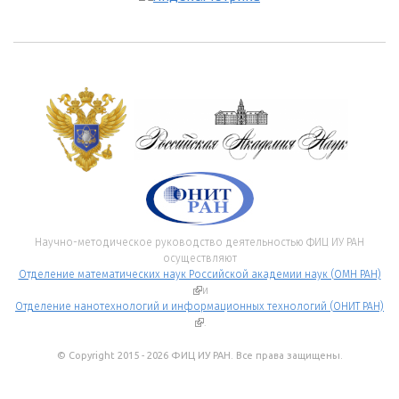
Научно-методическое руководство деятельностью ФИЦ ИУ РАН
осуществляют
Отделение математических наук Российской академии наук (ОМН РАН)
(внешняя ссылка)
и
Отделение нанотехнологий и информационных технологий (ОНИТ РАН)
(внешняя ссылка)
.
© Copyright 2015 - 2026 ФИЦ ИУ РАН. Все права защищены.