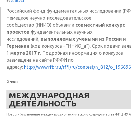
By
ytrusova
Российский фонд фундаментальных исследований (РФ
Немецкое научно-исследовательское
сообщество (ННИО) объявили
совместный
конкурс
проектов
фундаментальных научных
исследований,
выполняемых учеными из России и
Германии
(код конкурса - "ННИО_а"). Срок подачи заяв
1
марта 2017 г.
Подробная информация о конкурсе
размещена на сайте РФФИ по
адресу:
http://www.rfbr.ru/rffi/ru/contest/n_812/o_19669
О чем:
МЕЖДУНАРОДНАЯ
ДЕЯТЕЛЬНОСТЬ
Новости Управление международно-технического сотрудничества ФИЦ ИУ Р