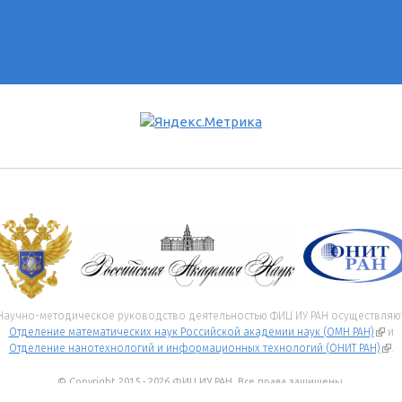
Научно-методическое руководство деятельностью ФИЦ ИУ РАН осуществляю
Отделение математических наук Российской академии наук (ОМН РАН)
(вне
и
Отделение нанотехнологий и информационных технологий (ОНИТ РАН)
(вн
.
© Copyright 2015 - 2026 ФИЦ ИУ РАН. Все права защищены.