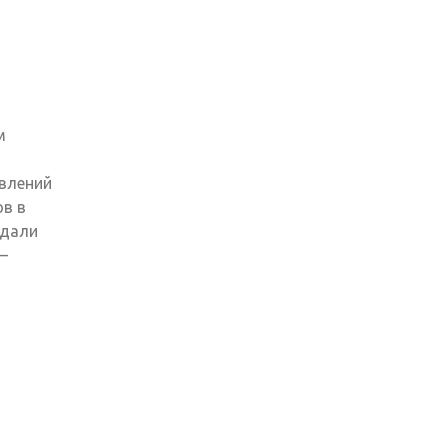
м
влений
в в
едали
–