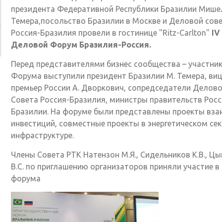
президента Федеративной Республики Бразилии Мише
Темера,посольство Бразилии в Москве и Деловой сов
Россия-Бразилия провели в гостинице "Ritz-Carlton"
IV
Деловой Форум Бразилия-Россия.
Перед представителями бизнес сообщества – участни
Форума выступили президент Бразилии М. Темера, виц
премьер России А. Дворкович, сопредседатели Делово
Совета Россия-Бразилия, министры правительств Росс
Бразилии. На форуме были представлены проекты вз
инвестиций, совместные проекты в энергетическом сек
инфраструктуре.
Члены Совета РТК Натензон М.Я., Сидельников К.В., Цы
В.С. по приглашению организаторов приняли участие в
форума