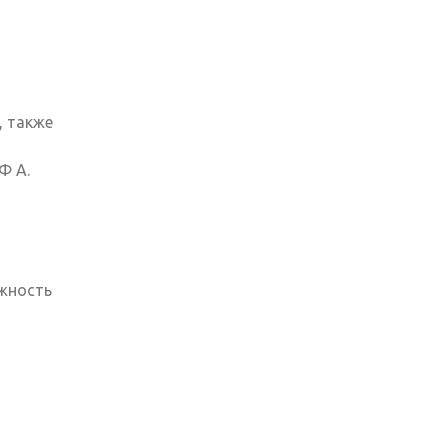
, также
Ф А.
ажность