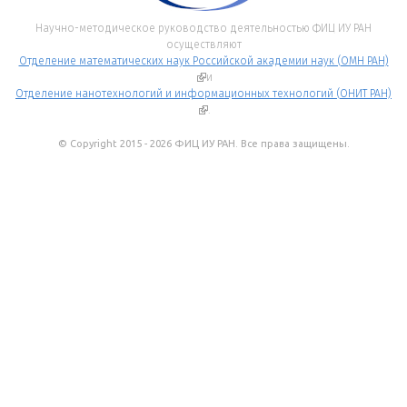
Научно-методическое руководство деятельностью ФИЦ ИУ РАН
осуществляют
Отделение математических наук Российской академии наук (ОМН РАН)
(внешняя ссылка)
и
Отделение нанотехнологий и информационных технологий (ОНИТ РАН)
(внешняя ссылка)
.
© Copyright 2015 - 2026 ФИЦ ИУ РАН. Все права защищены.