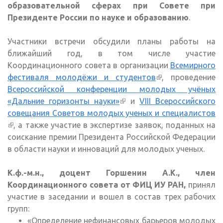
образовательной сферах при Совете при
Президенте России по науке и образованию
.
Участники встречи обсудили планы работы на
ближайший год, в том числе участие
Координационного совета в организации
Всемирного
фестиваля молодёжи и студентов
(внешняя
, проведение
Всероссийской конференции молодых учёных
ссылка)
«Дальние горизонты науки»
(внешняя ссылка)
и
VIII Всероссийского
совещания Советов молодых ученых и специалистов
(внешняя ссылка)
, а также участие в экспертизе заявок, поданных на
соискание премии Президента Российской Федерации
в области науки и инноваций для молодых ученых.
К.ф.-м.н., доцент Горшенин А.К., ч
лен
Координационного совета от ФИЦ ИУ РАН,
принял
участие в заседании и вошел в состав трех рабочих
групп:
«Определение нефинансовых барьеров молодых