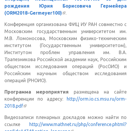
рождения Юрия Борисовича Гермейера
(ORM2018-Germeyer100)
(внешняя ссылка)
.
Конференция организована ФИЦ ИУ РАН совместно с
Московским государственным университетом им.
М.В. Ломоносова, Московским физико-техническим
институтом (Государственным университетом),
Институтом проблем управления им. В.А.
Трапезникова Российской академии наук, Российским
обществом исследования операций (РосОИО) и
Российским научным обществом исследования
операций (РНОИО).
Программа мероприятия
размещена на сайте
конференции по адресу:
http://orm.io.cs.msu.ru/orm-
2018.pdf
(внешняя ссылка)
Видеозаписи пленарных докладов можно найти по
ссылке
http://www.mathnet.ru/php/conference.phtml?