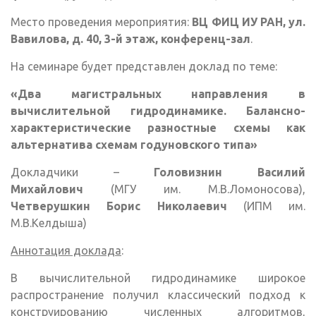
Место проведения мероприятия:
ВЦ ФИЦ ИУ РАН, ул.
Вавилова, д. 40, 3-й этаж, конференц-зал
.
На семинаре будет представлен доклад по теме:
«Два магистральных направления в
вычислительной гидродинамике. Балансно-
характеристические разностные схемы как
альтернатива схемам годуновского типа»
Докладчики –
Головизнин Василий
Михайлович
(МГУ им. М.В.Ломоносова),
Четверушкин Борис Николаевич
(ИПМ им.
М.В.Келдыша)
Аннотация доклада
:
В вычислительной гидродинамике широкое
распространение получил классический подход к
конструированию численных алгоритмов,