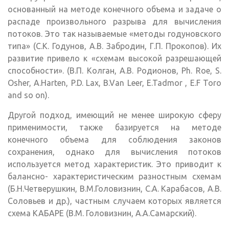
основанный на методе конечного объема и задаче о
распаде произвольного разрыва для вычисления
потоков. Это так называемые «методы годуновского
типа» (С.К. Годунов, А.В. Забродин, Г.П. Прокопов). Их
развитие привело к «схемам высокой разрешающей
способности». (В.П. Колган, А.В. Родионов, Ph. Roe, S.
Osher, A.Harten, P.D. Lax, B.Van Leer, E.Tadmor , E.F Toro
and so on).
Другой подход, имеющий не менее широкую сферу
применимости, также базируется на методе
конечного объема для соблюдения законов
сохранения, однако для вычисления потоков
используется метод характеристик. Это приводит к
балансно- характеристическим разностным схемам
(Б.Н.Четверушкин, В.М.Головизнин, С.А. Карабасов, А.В.
Соловьев и др.), частным случаем которых является
схема КАБАРЕ (В.М. Головизнин, А.А.Самарский).