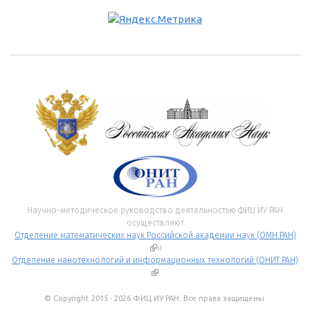
Научно-методическое руководство деятельностью ФИЦ ИУ РАН
осуществляют
Отделение математических наук Российской академии наук (ОМН РАН)
(внешняя ссылка)
и
Отделение нанотехнологий и информационных технологий (ОНИТ РАН)
(внешняя ссылка)
.
© Copyright 2015 - 2026 ФИЦ ИУ РАН. Все права защищены.