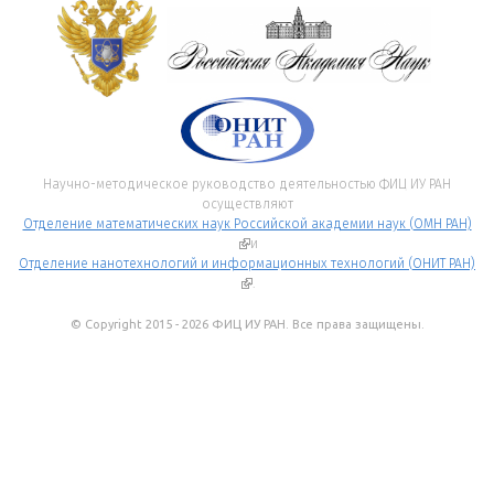
Научно-методическое руководство деятельностью ФИЦ ИУ РАН
осуществляют
Отделение математических наук Российской академии наук (ОМН РАН)
(внешняя ссылка)
и
Отделение нанотехнологий и информационных технологий (ОНИТ РАН)
(внешняя ссылка)
.
© Copyright 2015 - 2026 ФИЦ ИУ РАН. Все права защищены.