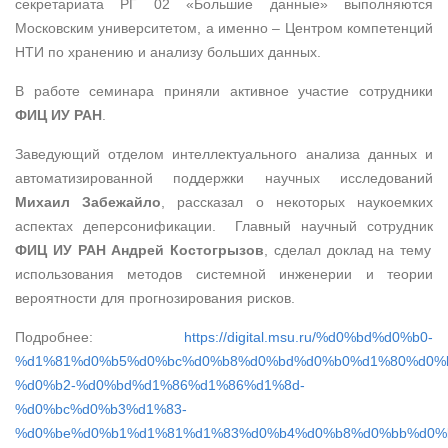
секретариата РГ 02 «Большие данные» выполняются
Московским университетом, а именно – Центром компетенций
НТИ по хранению и анализу больших данных.
В работе семинара приняли активное участие сотрудники
ФИЦ ИУ РАН
.
Заведующий отделом интеллектуального анализа данных и
автоматизированной поддержки научных исследований
Михаил Забежайло
, рассказал о некоторых наукоемких
аспектах деперсонификации. Главный научный сотрудник
ФИЦ ИУ РАН Андрей Костогрызов
, сделал доклад на тему
использования методов системной инженерии и теории
вероятности для прогнозирования рисков.
Подробнее:
https://digital.msu.ru/%d0%bd%d0%b0-
%d1%81%d0%b5%d0%bc%d0%b8%d0%bd%d0%b0%d1%80%d0%
%d0%b2-%d0%bd%d1%86%d1%86%d1%8d-
%d0%bc%d0%b3%d1%83-
%d0%be%d0%b1%d1%81%d1%83%d0%b4%d0%b8%d0%bb%d0%