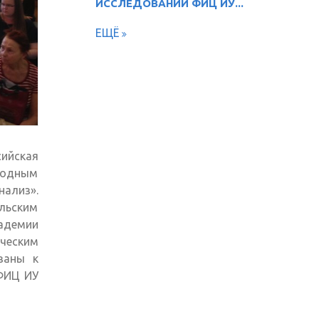
ИССЛЕДОВАНИЙ ФИЦ ИУ...
ЕЩЁ
сийская
родным
нализ».
льским
кадемии
ческим
ваны к
ФИЦ ИУ