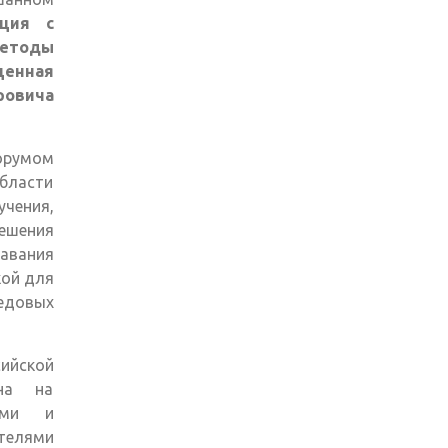
нция с
методы
щенная
ровича
орумом
бласти
ения,
решения
авания
кой для
едовых
ийской
ена на
кими и
телями