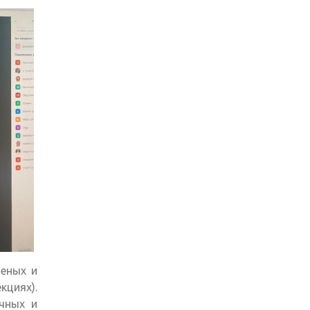
ченых и
кциях).
учных и