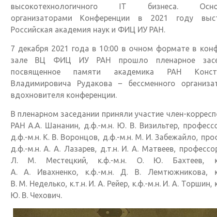
высокотехнологичного IT бизнеса. Осно
организаторами Конференции в 2021 году выст
Российская академия наук и ФИЦ ИУ РАН.
7 декабря 2021 года в 10:00 в очном формате в кон
зале ВЦ ФИЦ ИУ РАН прошло пленарное засе
посвященное памяти академика РАН Конста
Владимировича Рудакова – бессменного организа
вдохновителя конференции.
В пленарном заседании приняли участие член-коррес
РАН А.А. Шананин, д.ф.-м.н. Ю. В. Визильтер, професс
д.ф.-м.н. К. В. Воронцов, д.ф.-м.н. М. И. Забежайло, пр
д.ф.-м.н. А. А. Лазарев, д.т.н. И. А. Матвеев, профессор
Л. М. Местецкий, к.ф.-м.н. О. Ю. Бахтеев, к.ф
А. А. Ивахненко, к.ф.-м.н. Д. В. Лемтюжникова, к.
В. М. Неделько, к.т.н. И. А. Рейер, к.ф.-м.н. И. А. Торшин, к
Ю. В. Чехович.