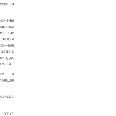
ссии и
зложены
ктике
ческие
задач
можные
 задач,
дходы,
телей.
вке и
стоящее
езисов
 будут