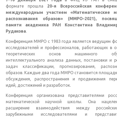
формате прошла
20-я Всероссийская конфере
международным участием «Математические 
распознавания образов» (ММРО-2021), посвя
памяти академика РАН Константина Владими
Рудакова
.
Конференция ММРО с 1983 года является ведущим ф
исследователей и профессионалов, работающих в о
теоретических основ машинного обуч
интеллектуального анализа данных, постановки и 
задач классификации, прогнозирования, распозн
образов. Каждые два года ММРО становится площад
обсуждения, распространения и продвижения пер
идей, достижений и разработок.
Конференция организована представителями росс
математической научной школы. Она нацел
расширение взаимодействия между российс
зарубежными исследователями и представи