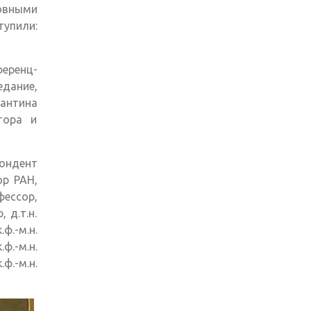
вными
упили:
ференц-
дание,
нтина
тора и
пондент
ор РАН,
офессор,
, д.т.н.
.-м.н.
ф.-м.н.
.ф.-м.н.