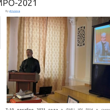
РО-2021
By
ytrusova
7-10 декабря 2021 года
в ФИЦ ИУ РАН в смеш