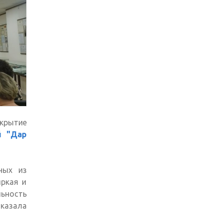
ткрытие
й "Дар
ных из
ркая и
ьность
оказала