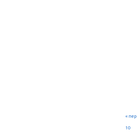
« пе
СТ
10