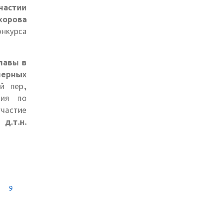
частии
хорова
онкурса
лавы в
ерных
 пер.,
тия по
частие
д.т.н.
9