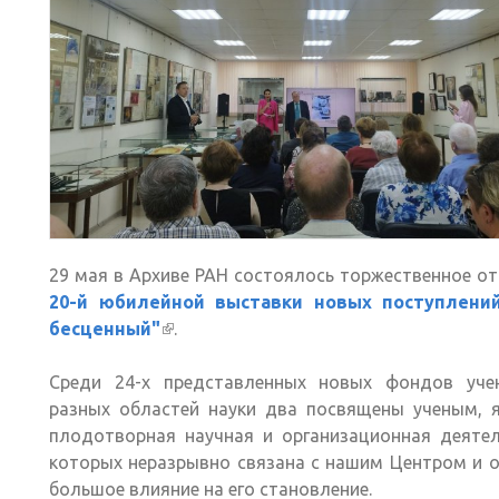
29 мая в Архиве РАН состоялось торжественное о
20-й юбилейной выставки новых поступлени
бесценный"
(внешняя ссылка)
.
Среди 24-х представленных новых фондов уче
разных областей науки два посвящены ученым, я
плодотворная научная и организационная деятел
которых неразрывно связана с нашим Центром и 
большое влияние на его становление.