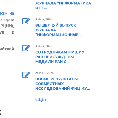
ЖУРНАЛА "ИНФОРМАТИКА
И ЕЕ...
иски на
)
которой
9 Июл, 2026
ВЫШЕЛ 2-Й ВЫПУСК
(РЦНИ),
ЖУРНАЛА
туп к
"ИНФОРМАЦИОННЫЕ...
3 Июл, 2026
ийской
СОТРУДНИКАМ ФИЦ ИУ
РАН ПРИСУЖДЕНЫ
ссылка)
МЕДАЛИ РАН С...
24 Июн, 2026
НОВЫЕ РЕЗУЛЬТАТЫ
СОВМЕСТНЫХ
ИССЛЕДОВАНИЙ ФИЦ ИУ...
ЕЩЁ
К