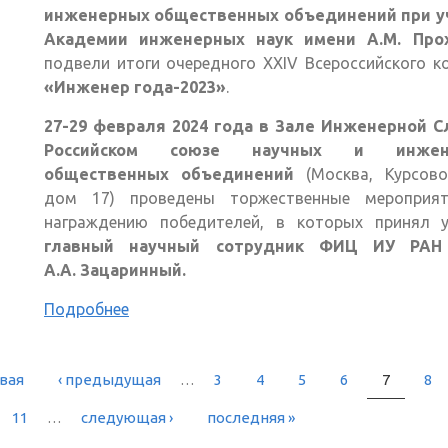
инженерных общественных объединений при у
Академии инженерных наук имени А.М. Про
подвели итоги очередного XXIV Всероссийского к
«Инженер года-2023»
.
27-29 февраля 2024 года в Зале Инженерной С
Российском союзе научных и инжен
общественных объединений
(Москва, Курсовой
дом 17) проведены торжественные мероприя
награждению победителей, в которых принял у
главный научный сотрудник ФИЦ ИУ РАН 
А.А.
Зацаринный.
Подробнее
рвая
‹ предыдущая
…
3
4
5
6
7
8
РАНИЦЫ
11
…
следующая ›
последняя »