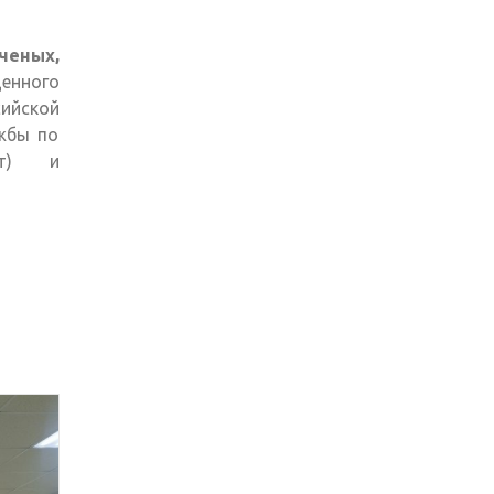
ченых,
енного
ийской
жбы по
ент) и