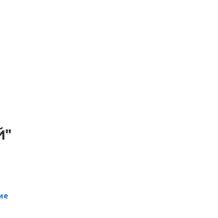
Й"
ие