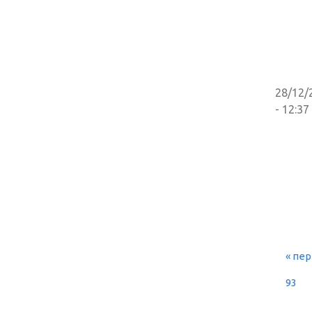
28/12/
- 12:37
« пе
СТ
93