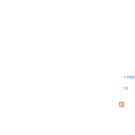
« пе
СТ
15