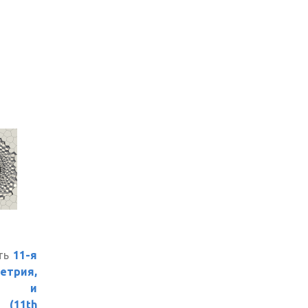
ить
11-я
етрия,
ок и
(11th