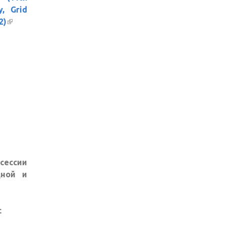
y, Grid
2)
(внешняя
ссылка)
сессии
дной и
с