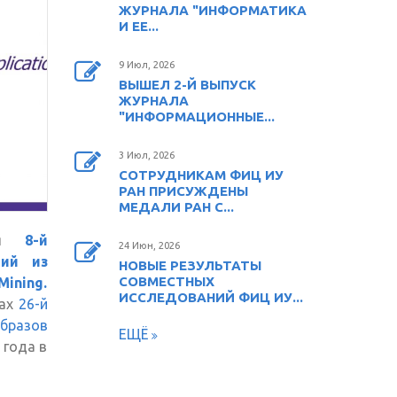
ЖУРНАЛА "ИНФОРМАТИКА
И ЕЕ...
9 Июл, 2026
ВЫШЕЛ 2-Й ВЫПУСК
ЖУРНАЛА
"ИНФОРМАЦИОННЫЕ...
3 Июл, 2026
СОТРУДНИКАМ ФИЦ ИУ
РАН ПРИСУЖДЕНЫ
МЕДАЛИ РАН С...
лся
8-й
24 Июн, 2026
ний из
НОВЫЕ РЕЗУЛЬТАТЫ
СОВМЕСТНЫХ
ining.
ИССЛЕДОВАНИЙ ФИЦ ИУ...
я
ках
26-й
бразов
ЕЩЁ
 года в