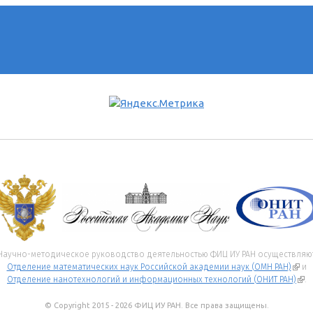
Научно-методическое руководство деятельностью ФИЦ ИУ РАН осуществляю
Отделение математических наук Российской академии наук (ОМН РАН)
(вне
и
Отделение нанотехнологий и информационных технологий (ОНИТ РАН)
(вн
.
© Copyright 2015 - 2026 ФИЦ ИУ РАН. Все права защищены.