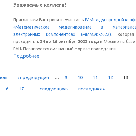
Уважаемые коллеги!
Приглашаем Вас принять участие в
IV Международной конф
«Математическое моделирование в материалов
электронных компонентов» (МММЭК-2022)
, которая
проходить
с 24 по 26 октября 2022 года
в Москве на баз
РАН
.
Планируется смешанный формат проведения.
Подробнее
рвая
‹ предыдущая
…
9
10
11
12
13
РАНИЦЫ
16
17
…
следующая ›
последняя »