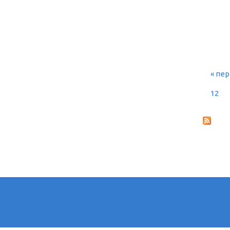
« пе
СТ
12