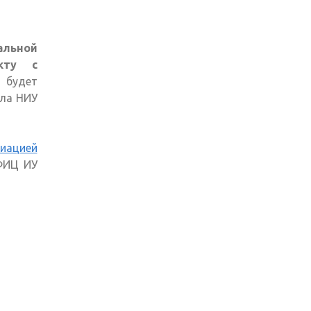
альной
кту с
я будет
ла НИУ
иацией
)
ФИЦ ИУ