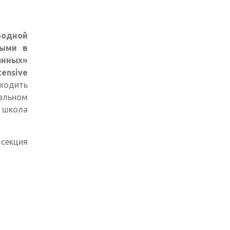
одной
ными в
анных»
ensive
оходить
льном
 школа
 секция