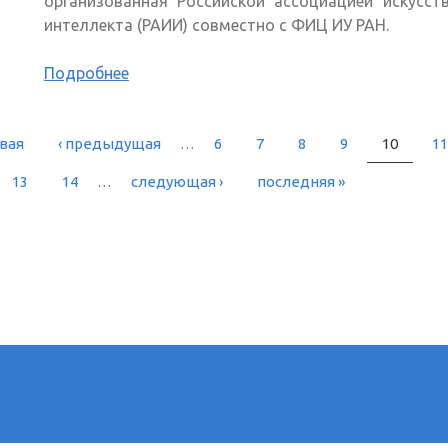
организованная Российской ассоциацией искусст
интеллекта (РАИИ) совместно с ФИЦ ИУ РАН.
Подробнее
рвая
‹ предыдущая
…
6
7
8
9
10
11
РАНИЦЫ
13
14
…
следующая ›
последняя »