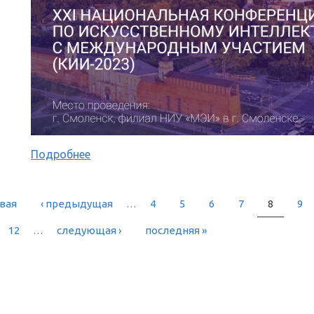
Подробнее
рвая
‹ предыдущая
…
4
5
6
7
8
9
РАНИЦЫ
12
…
следующая ›
последняя »