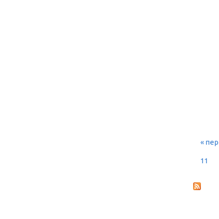
« пе
СТ
11