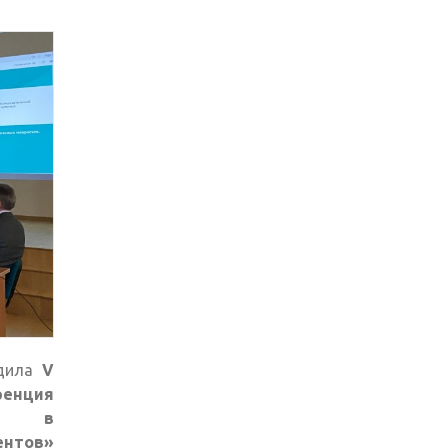
дила
V
нция
ие в
нтов»