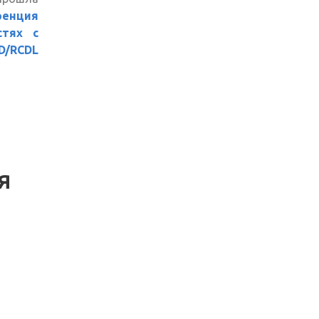
енция
стях с
D/RCDL
Я