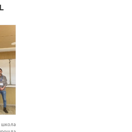
L
школа
прошла