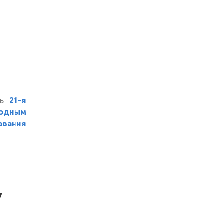
ть
21-я
одным
авания
V