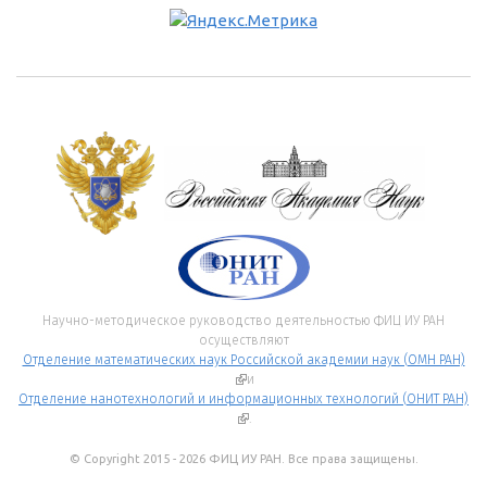
Научно-методическое руководство деятельностью ФИЦ ИУ РАН
осуществляют
Отделение математических наук Российской академии наук (ОМН РАН)
(внешняя ссылка)
и
Отделение нанотехнологий и информационных технологий (ОНИТ РАН)
(внешняя ссылка)
.
© Copyright 2015 - 2026 ФИЦ ИУ РАН. Все права защищены.