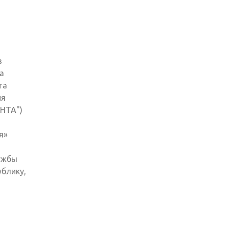
в
а
та
ия
"НТА")
я»
ужбы
блику,