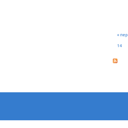
« пе
СТ
14