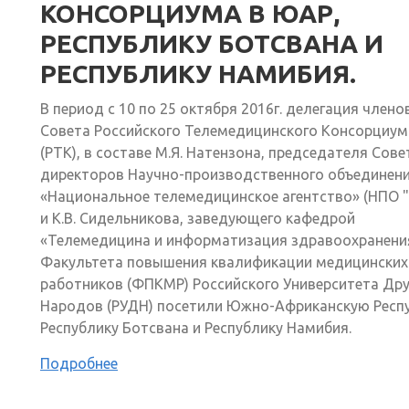
КОНСОРЦИУМА В ЮАР,
РЕСПУБЛИКУ БОТСВАНА И
РЕСПУБЛИКУ НАМИБИЯ.
В период с 10 по 25 октября 2016г. делегация члено
Совета Российского Телемедицинского Консорциум
(РТК), в составе М.Я. Натензона, председателя Сове
директоров Научно-производственного объединен
«Национальное телемедицинское агентство» (НПО 
и К.В. Сидельникова, заведующего кафедрой
«Телемедицина и информатизация здравоохранени
Факультета повышения квалификации медицинских
работников (ФПКМР) Российского Университета Др
Народов (РУДН) посетили Южно-Африканскую Респу
Республику Ботсвана и Республику Намибия.
Подробнее