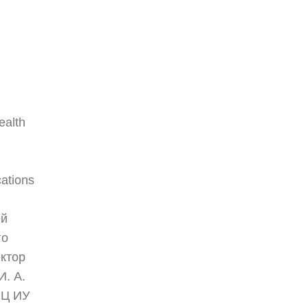
ealth
cations
ей
го
ктор
И. А.
ИЦ ИУ