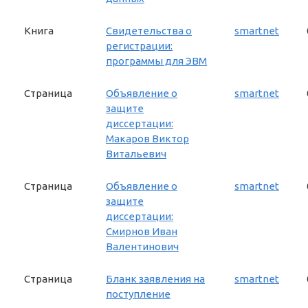
Книга
Свидетельства о
smartnet
регистрации:
программы для ЭВМ
Страница
Объявление о
smartnet
защите
диссертации:
Макаров Виктор
Витальевич
Страница
Объявление о
smartnet
защите
диссертации:
Смирнов Иван
Валентинович
Страница
Бланк заявления на
smartnet
поступление