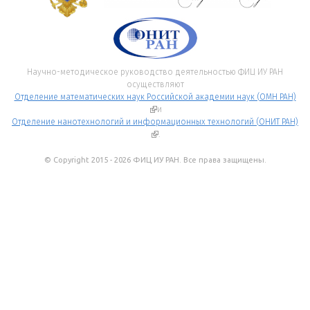
Научно-методическое руководство деятельностью ФИЦ ИУ РАН
осуществляют
Отделение математических наук Российской академии наук (ОМН РАН)
(внешняя ссылка)
и
Отделение нанотехнологий и информационных технологий (ОНИТ РАН)
(внешняя ссылка)
.
© Copyright 2015 - 2026 ФИЦ ИУ РАН. Все права защищены.