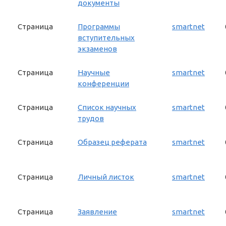
документы
Страница
Программы
smartnet
вступительных
экзаменов
Страница
Научные
smartnet
конференции
Страница
Список научных
smartnet
трудов
Страница
Образец реферата
smartnet
Страница
Личный листок
smartnet
Страница
Заявление
smartnet