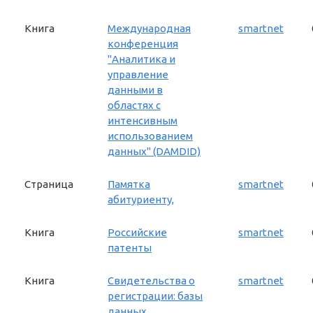
Книга
Международная
smartnet
конференция
"Аналитика и
управление
данными в
областях с
интенсивным
использованием
данных" (DAMDID)
Страница
Памятка
smartnet
абитуриенту,
Книга
Российские
smartnet
патенты
Книга
Свидетельства о
smartnet
регистрации: базы
данных