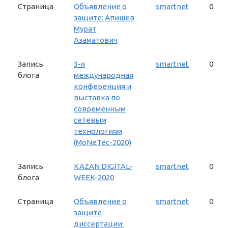
Страница
Объявление о
smartnet
0
защите: Апишев
Мурат
Азаматович
Запись
3-я
smartnet
0
блога
международная
конференция и
выставка по
современным
сетевым
технологиям
(MoNeTec-2020)
Запись
KAZAN DIGITAL-
smartnet
0
блога
WEEK-2020
Страница
Объявление о
smartnet
0
защите
диссертации: