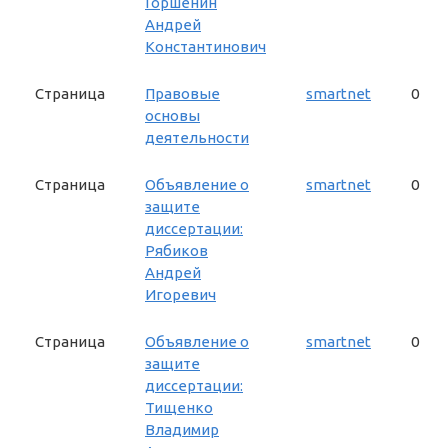
Горшенин
Андрей
Константинович
Страница
Правовые
smartnet
0
основы
деятельности
Страница
Объявление о
smartnet
0
защите
диссертации:
Рябиков
Андрей
Игоревич
Страница
Объявление о
smartnet
0
защите
диссертации:
Тищенко
Владимир