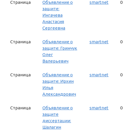
Страница
Объявление о
smartnet
0
защите:
Ингачева
Анастасия
Сергеевна
Страница
Объявление о
smartnet
0
защите: Гринчук
Олег
Валерьевич
Страница
Объявление о
smartnet
0
защите: Ирхин
Илья
Александрович
Страница
Объявление о
smartnet
0
защите
диссертации:
Шалагин