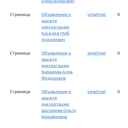
Александрович
Страница
Объявление о
smartnet
0
защите
диссертации:
Киселев Глеб
Андреевич
Страница
Объявление о
smartnet
0
защите
диссертации;
Баранова Алла
Федоровна
Страница
Объявление о
smartnet
0
защите
диссертации:
Шаталова Ольга
Михайловна