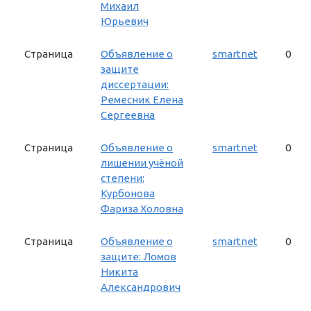
Михаил
Юрьевич
Страница
Объявление о
smartnet
0
защите
диссертации:
Ремесник Елена
Сергеевна
Страница
Объявление о
smartnet
0
лишении учёной
степени:
Курбонова
Фариза Холовна
Страница
Объявление о
smartnet
0
защите: Ломов
Никита
Александрович