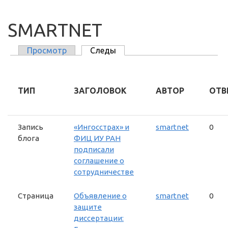
SMARTNET
Просмотр
Следы
(активная вкладка)
ГЛАВНЫЕ ВКЛАДКИ
ТИП
ЗАГОЛОВОК
АВТОР
ОТВ
Запись
«Ингосстрах» и
smartnet
0
блога
ФИЦ ИУ РАН
подписали
соглашение о
сотрудничестве
Страница
Объявление о
smartnet
0
защите
диссертации: