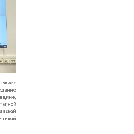
ежиме
едание
дицине
,
тапной
инской
итикой