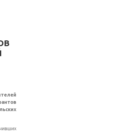
ОВ
Й
ителей
антов
ьских
чивших