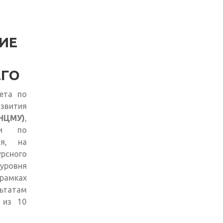
ИЕ
ЕГО
ета по
звития
НЦМУ)
,
ки по
ия, на
рсного
уровня
амках
ьтатам
 из 10