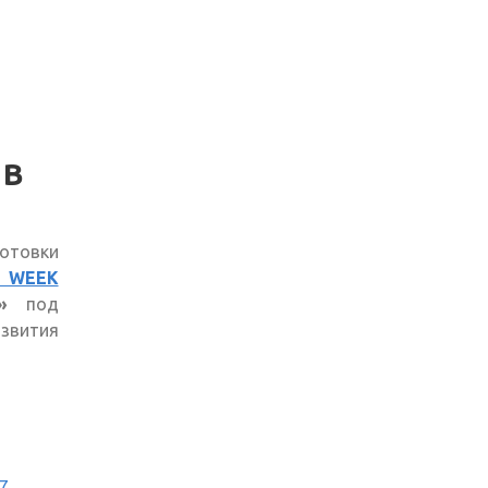
 В
товки
 WEEK
»
под
звития
7