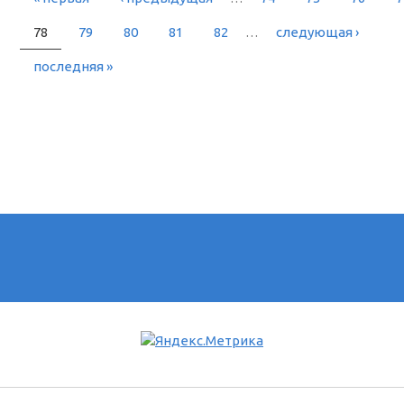
РАНИЦЫ
78
79
80
81
82
…
следующая ›
последняя »