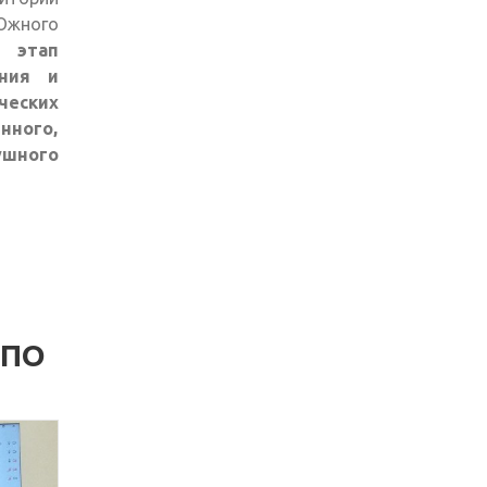
Южного
 этап
ания и
ческих
нного,
ушного
 ПО