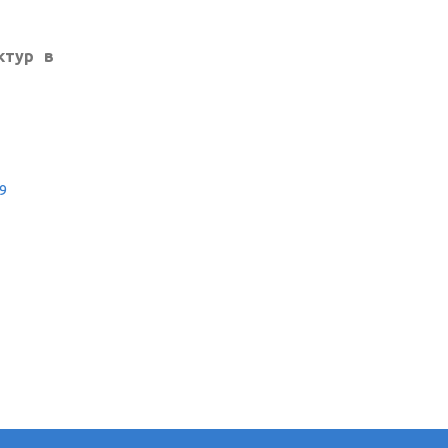
ктур в
9