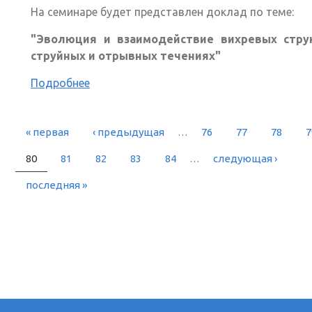
На семинаре будет представлен доклад по теме:
"Эволюция и взаимодействие вихревых стру
струйных и отрывных течениях"
Подробнее
« первая
‹ предыдущая
…
76
77
78
7
РАНИЦЫ
80
81
82
83
84
…
следующая ›
последняя »