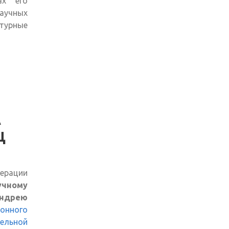
ах его
аучных
турные
А
Ц
ерации
чному
ндрею
онного
тельной