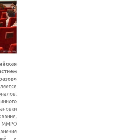
ийская
стием
разов»
ляется
налов,
инного
тановки
вания,
а ММРО
ранения
ний и