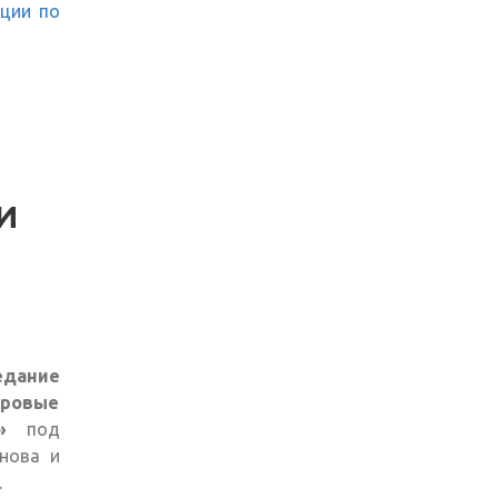
ации по
И
едание
ровые
»
под
нова и
.