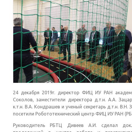
24 декабря 2019г. директор ФИЦ ИУ РАН академи
Соколов, заместители директора д.т.н. А.А. Заца
к.т.н. В.А. Кондрашев и ученый секретарь д.т.н. В.Н.
посетили Робототехнический центр ФИЦ ИУ РАН (РБ
Руководитель РБТЦ Дивеев А.И. сделал до