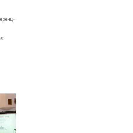
ференц-
е: