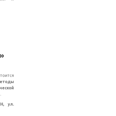
»
оится
Методы
ской
.
, ул.