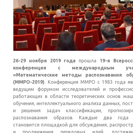
26-29 ноября 2019 года
прошла
19-я Всеросс
конференция с международным уча
«Математические методы распознавания об
(ММРО-2019)
. Конференция ММРО с 1983 года яв
ведущим форумом исследователей и профессио
работающих в области теоретических основ маш
обучения, интеллектуального анализа данных, пос
и решения задач классификации, прогнозиро
распознавания образов. Каждые два год
становится площадкой для обсуждения, распрост
и продвижения передовых идей, достиже