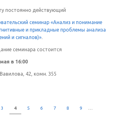
ту постоянно действующий
вательский семинар «Анализ и понимание
огнитивные и прикладные проблемы анализа
ний и сигналов)»
.
дание семинара состоится
 мая в 16:00
 Вавилова, 42, комн. 355
3
4
5
6
7
8
9
…