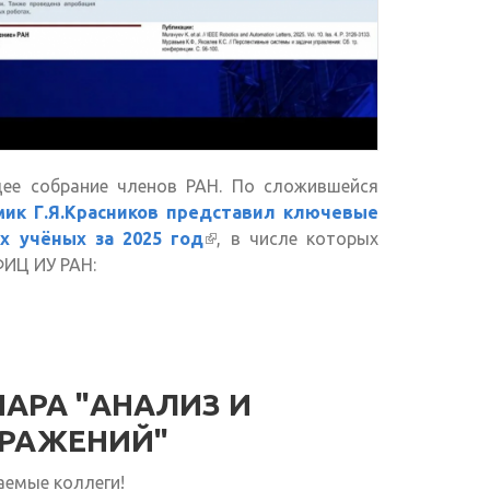
щее собрание членов РАН. По сложившейся
мик Г.Я.Красников представил ключевые
х учёных за 2025 год
(внешняя ссылка)
, в числе которых
 ФИЦ ИУ РАН:
АРА "АНАЛИЗ И
РАЖЕНИЙ"
аемые коллеги!