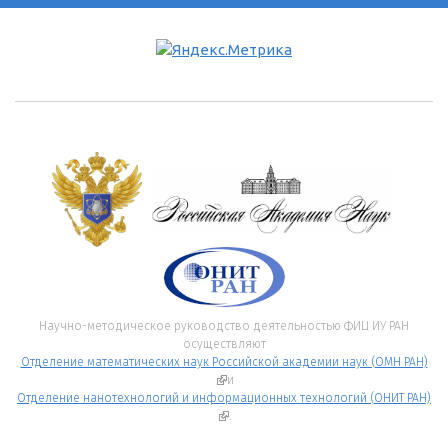
Научно-методическое руководство деятельностью ФИЦ ИУ РАН
осуществляют
Отделение математических наук Российской академии наук (ОМН РАН)
(внешняя ссылка)
и
Отделение нанотехнологий и информационных технологий (ОНИТ РАН)
(внешняя ссылка)
.