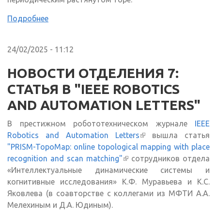
Подробнее
24/02/2025 - 11:12
НОВОСТИ ОТДЕЛЕНИЯ 7:
СТАТЬЯ В "IEEE ROBOTICS
AND AUTOMATION LETTERS"
В престижном робототехническом журнале
IEEE
Robotics and Automation Letters
(внешняя ссылка)
вышла статья
"PRISM-TopoMap: online topological mapping with place
recognition and scan matching"
(внешняя ссылка)
сотрудников отдела
«Интеллектуальные динамические системы и
когнитивные исследования» К.Ф. Муравьева и К.С.
Яковлева (в соавторстве с коллегами из МФТИ А.А.
Мелехиным и Д.А. Юдиным).