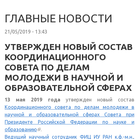
ГЛАВНЫЕ НОВОСТИ
21/05/2019 - 13:43
УТВЕРЖДЕН НОВЫЙ СОСТАВ
КООРДИНАЦИОННОГО
СОВЕТА ПО ДЕЛАМ
МОЛОДЕЖИ В НАУЧНОЙ И
ОБРАЗОВАТЕЛЬНОЙ СФЕРАХ
13 мая 2019 года
утвержден новый состав
Координационного совета по делам молодежи в
научной и образовательной сферах Совета при
Президенте Российской Федерации по науке и
образованию
(внешняя ссылка)
.
Ведущий научный сотрудник ФИЦ ИУ РАН к.ф.-м.н.,