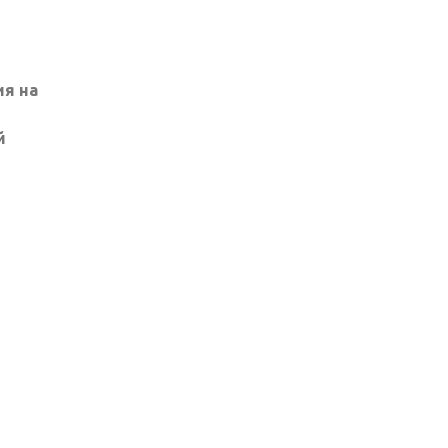
ия на
й