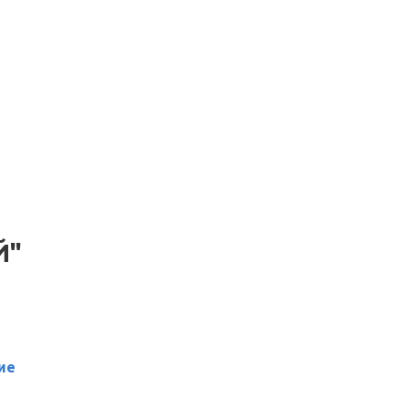
Й"
ие