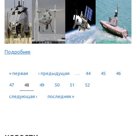
Подробнее
« первая
‹ предыдущая
…
44
45
46
СТРАНИЦЫ
47
48
49
50
51
52
следующая ›
последняя »