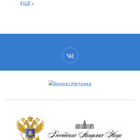
ЕЩЁ
ВК