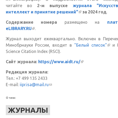
читайте во
2-м выпуске
журнала "Искусст
интеллект и принятие решений"
(внешняя ссылка)
за 2024 год
.
Содержание номера
размещено на
пла
eLIBRARY.RU
(внешняя ссылка)
.
Журнал выходит ежеквартально. Включен в Перече
Минобрнауки России, входит в
"Белый список"
(вне
и R
Science Citation Index (RSCI).
ссыл
Сайт журнала:
https://www.aidt.ru/
(внешняя ссылка
Редакция журнала:
Тел.: +7 499 135 2433
E-mail:
iipr.isa@mail.ru
(ссылка для отправки email)
О чем:
ЖУРНАЛЫ