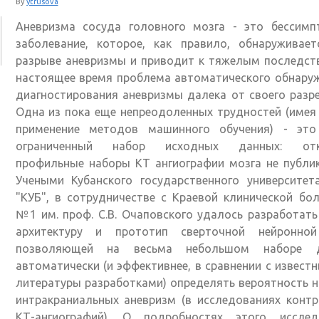
By
ytrusova
Аневризма сосуда головного мозга - это бессимп
заболевание, которое, как правило, обнаруживает
разрыве аневризмы и приводит к тяжелым последст
настоящее время проблема автоматического обнару
диагностирования аневризмы далека от своего разр
Одна из пока еще непреодоленных трудностей (имея
применение методов машинного обучения) - это
ограниченный набор исходных данных: отк
профильные наборы КТ ангиографии мозга не публи
Учеными Кубанского государственного университет
"КУБ", в сотрудничестве с Краевой клинической бо
№1 им. проф. С.В. Очаповского удалось разработат
архитектуру и прототип сверточной нейронной
позволяющей на весьма небольшом наборе 
автоматически (и эффективнее, в сравнении с извест
литературы разработками) определять вероятность 
интракраниальных аневризм (в исследованиях конт
КТ-ангиографий). О подробностях этого исслед