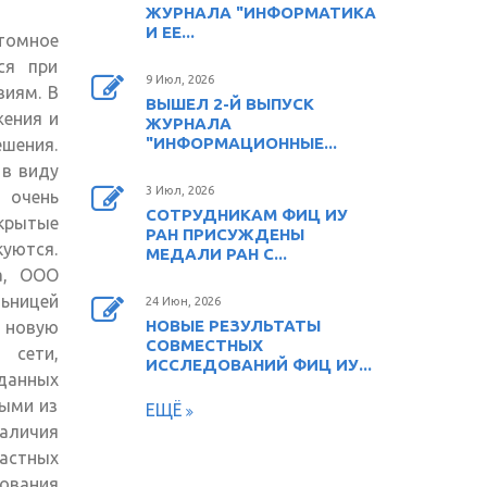
ЖУРНАЛА "ИНФОРМАТИКА
И ЕЕ...
томное
ся при
9 Июл, 2026
виям. В
ВЫШЕЛ 2-Й ВЫПУСК
жения и
ЖУРНАЛА
"ИНФОРМАЦИОННЫЕ...
ешения.
 в виду
3 Июл, 2026
 очень
СОТРУДНИКАМ ФИЦ ИУ
рытые
РАН ПРИСУЖДЕНЫ
куются.
МЕДАЛИ РАН С...
а, ООО
льницей
24 Июн, 2026
НОВЫЕ РЕЗУЛЬТАТЫ
ь новую
СОВМЕСТНЫХ
 сети,
ИССЛЕДОВАНИЙ ФИЦ ИУ...
данных
ными из
ЕЩЁ
наличия
растных
ования