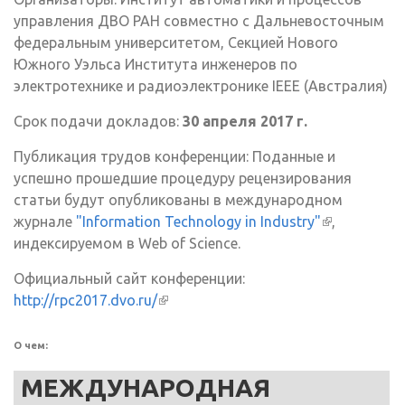
управления ДВО РАН совместно с Дальневосточным
федеральным университетом, Секцией Нового
Южного Уэльса Института инженеров по
электротехнике и радиоэлектронике IEEE (Австралия)
Срок подачи докладов:
30 апреля 2017 г.
Публикация трудов конференции: Поданные и
успешно прошедшие процедуру рецензирования
статьи будут опубликованы в международном
журнале
"Information Technology in Industry"
(внешняя
,
индексируемом в Web of Science.
ссылка)
Официальный сайт конференции:
http://rpc2017.dvo.ru/
(внешняя ссылка)
О чем:
МЕЖДУНАРОДНАЯ