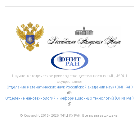
Научно-методическое руководство деятельностью ФИЦ ИУ РАН
осуществляют
Отделение математических наук Российской академии наук (ОМН РАН)
(внешняя ссылка)
и
Отделение нанотехнологий и информационных технологий (ОНИТ РАН)
(внешняя ссылка)
.
© Copyright 2015 - 2026 ФИЦ ИУ РАН. Все права защищены.