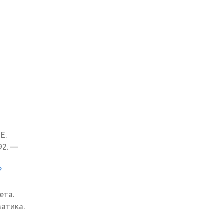
E.
992. —
?
ета.
атика.