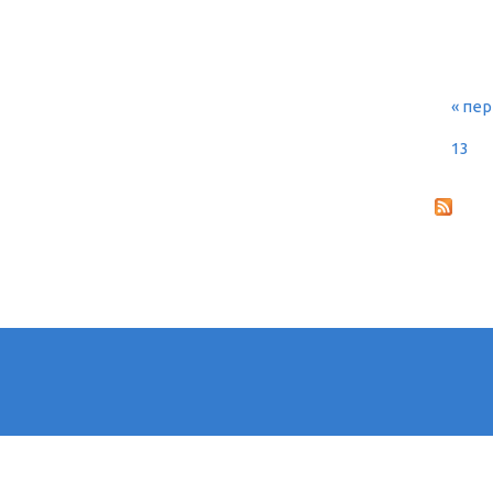
« пе
СТ
13