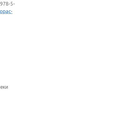
 978-5-
/opac-
)
теки