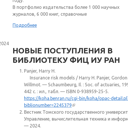
году.
В портфолио издательства более 1 000 научных
журналов, 6 000 книг, справочные
Подробнее
2024
НОВЫЕ ПОСТУПЛЕНИЯ В
БИБЛИОТЕКУ ФИЦ ИУ РАН
Panjer, Harry H.
Insurance risk models / Harry H. Panjer, Gordon 
Willmot. — Schaumbeurg, Il. : Soc. of actuaries, 1
442 c. : ил., табл. — ISBN 0-938959-25-5.
https://koha.benran.ru/cgi-bin/koha/opac-detail.pl
biblionumber=2245379
(внешняя ссылка)
Вестник Томского государственного университ
Управление, вычислительная техника и информ
— 2024.