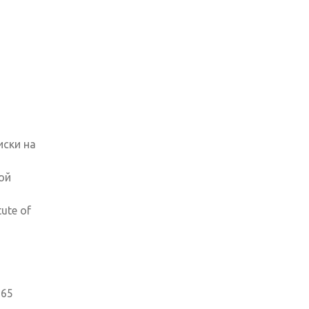
иски на
ой
ute of
965