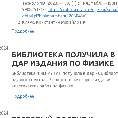
Технология, 2023. — 39, [1] с. : ил., табл. — ISBN
9908291-4-5.
https://koha.benran.ru/cgi-bin/koha
detail.pl?biblionumber=2263045
(внешняя ссылка
Кляус, Константин Михайлович.
Подробнее
2024
БИБЛИОТЕКА ПОЛУЧИЛА В
ДАР ИЗДАНИЯ ПО ФИЗИКЕ
Библиотека ФИЦ ИУ РАН получила в дар из Библио
научного центра в Черноголовке старые издания
классических работ по физике.
Подробнее
2024