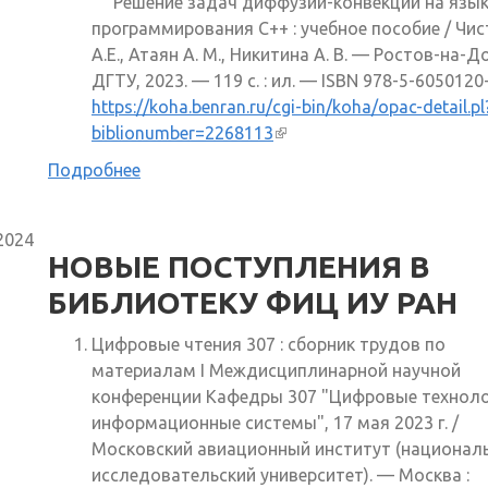
Решение задач диффузии-конвекции на язык
программирования C++ : учебное пособие / Чи
А.Е., Атаян А. М., Никитина А. В. — Ростов-на-До
ДГТУ, 2023. — 119 с. : ил. — ISBN 978-5-6050120-
https://koha.benran.ru/cgi-bin/koha/opac-detail.pl
biblionumber=2268113
(внешняя ссылка)
Подробнее
2024
НОВЫЕ ПОСТУПЛЕНИЯ В
БИБЛИОТЕКУ ФИЦ ИУ РАН
Цифровые чтения 307 : сборник трудов по
материалам I Междисциплинарной научной
конференции Кафедры 307 "Цифровые техноло
информационные системы", 17 мая 2023 г. /
Московский авиационный институт (национал
исследовательский университет). — Москва :