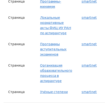
Страница
Программы-
smartnet
минимум
Страница
Локальные
smartnet
нормативные
акты ФИЦ ИУ РАН
по аспирантуре
Страница
Программы
smartnet
вступительных
экзаменов
Страница
Организация
smartnet
образовательного
процесса в
аспирантуре
Страница
Учёные степени
smartnet