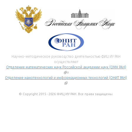
Научно-методическое руководство деятельностью ФИЦ ИУ РАН
осуществляют
Отделение математических наук Российской академии наук (ОМН РАН)
(внешняя ссылка)
и
Отделение нанотехнологий и информационных технологий (ОНИТ РАН)
(внешняя ссылка)
.
© Copyright 2015 - 2026 ФИЦ ИУ РАН. Все права защищены.