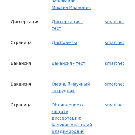
Забежайло
Михаил Иванович
Диссертация
Диссертация -
smartnet
тест
Страница
ДисСоветы
smartnet
Вакансия
Вакансия - тест
smartnet
Вакансия
Главный научный
smartnet
сотрудник
Страница
Объявление о
smartnet
защите
диссертации:
Хамухин Анатолий
Владимирович