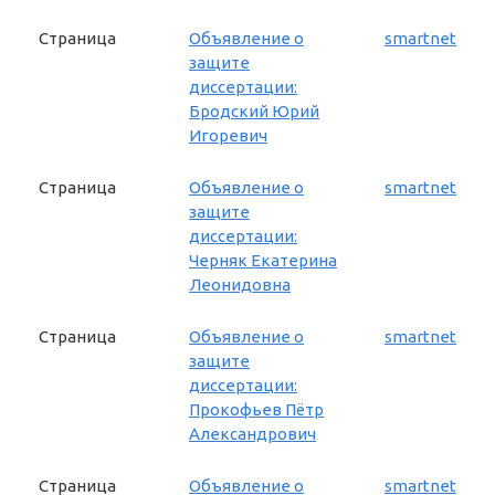
Страница
Объявление о
smartnet
защите
диссертации:
Бродский Юрий
Игоревич
Страница
Объявление о
smartnet
защите
диссертации:
Черняк Екатерина
Леонидовна
Страница
Объявление о
smartnet
защите
диссертации:
Прокофьев Пётр
Александрович
Страница
Объявление о
smartnet