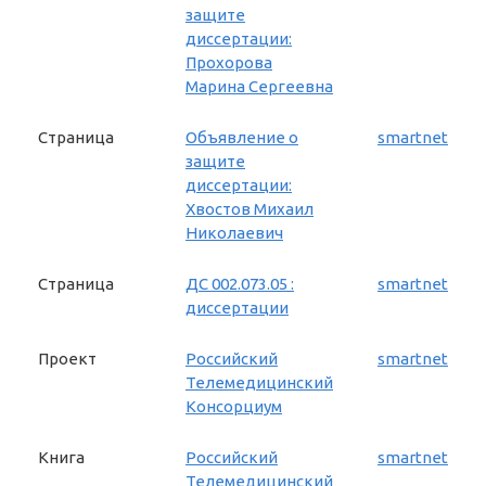
защите
диссертации:
Прохорова
Марина Сергеевна
Страница
Объявление о
smartnet
защите
диссертации:
Хвостов Михаил
Николаевич
Страница
ДС 002.073.05 :
smartnet
диссертации
Проект
Российский
smartnet
Телемедицинский
Консорциум
Книга
Российский
smartnet
Телемедицинский