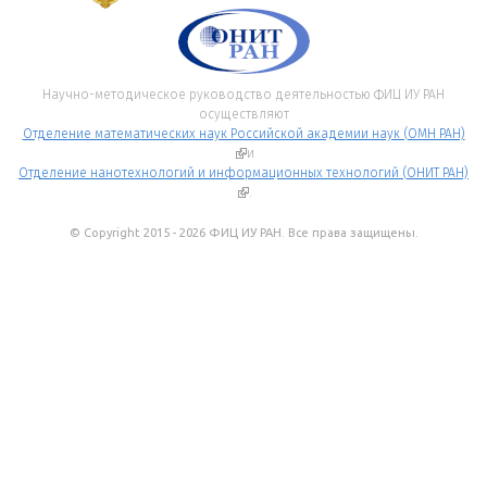
Научно-методическое руководство деятельностью ФИЦ ИУ РАН
осуществляют
Отделение математических наук Российской академии наук (ОМН РАН)
(внешняя ссылка)
и
Отделение нанотехнологий и информационных технологий (ОНИТ РАН)
(внешняя ссылка)
.
© Copyright 2015 - 2026 ФИЦ ИУ РАН. Все права защищены.