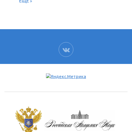
ЕЩЁ
ВК