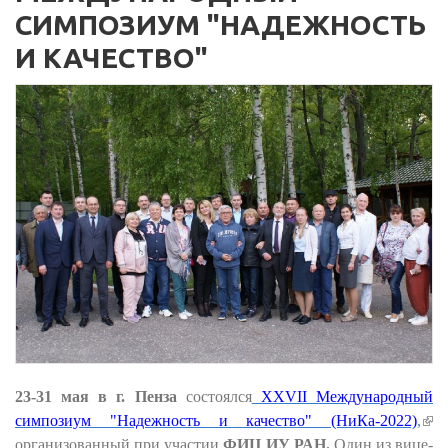
СИМПОЗИУМ "НАДЕЖНОСТЬ
И КАЧЕСТВО"
23-31 мая в г. Пенза
состоялся
XXVII Международный
(вн
симпозиум "Надежность и качество" (НиКа-2022)
,
ссы
организованный при участии
ФИЦ ИУ РАН.
Один из вице-