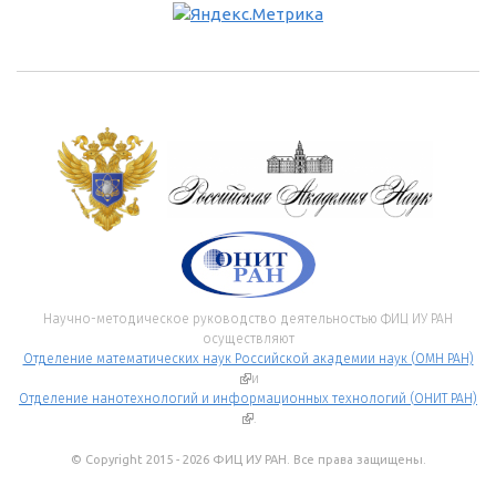
Научно-методическое руководство деятельностью ФИЦ ИУ РАН
осуществляют
Отделение математических наук Российской академии наук (ОМН РАН)
(внешняя ссылка)
и
Отделение нанотехнологий и информационных технологий (ОНИТ РАН)
(внешняя ссылка)
.
© Copyright 2015 - 2026 ФИЦ ИУ РАН. Все права защищены.