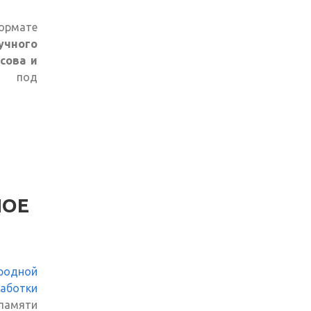
ормате
учного
сова и
под
НОЕ
родной
ботки
амяти