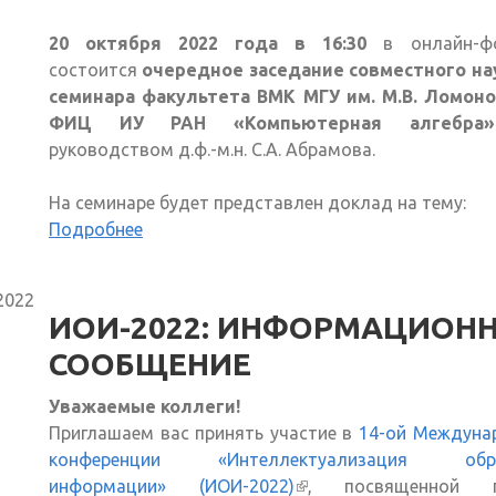
20 октября 2022 года в 16:30
в онлайн-ф
состоится
очередное заседание совместного на
семинара факультета ВМК МГУ им. М.В. Ломоно
ФИЦ ИУ РАН «Компьютерная алгебра»
руководством д.ф.-м.н. С.А. Абрамова.
На семинаре будет представлен доклад на тему:
Подробнее
2022
ИОИ-2022: ИНФОРМАЦИОН
СООБЩЕНИЕ
Уважаемые коллеги!
Приглашаем вас принять участие в
14-ой Междуна
конференции «Интеллектуализация обра
информации» (ИОИ-2022)
(внешняя ссылка)
, посвященной п