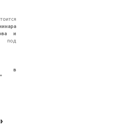
стоится
минара
ова и
под
ий в
"
»