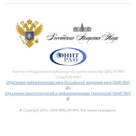
Научно-методическое руководство деятельностью ФИЦ ИУ РАН
осуществляют
Отделение математических наук Российской академии наук (ОМН РАН)
(внешняя ссылка)
и
Отделение нанотехнологий и информационных технологий (ОНИТ РАН)
(внешняя ссылка)
.
© Copyright 2015 - 2026 ФИЦ ИУ РАН. Все права защищены.