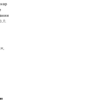
инар
е
ании
В.Л.
аж,
"