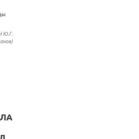
ды
Н Ю.Г.
панов)
АЛА
ОД