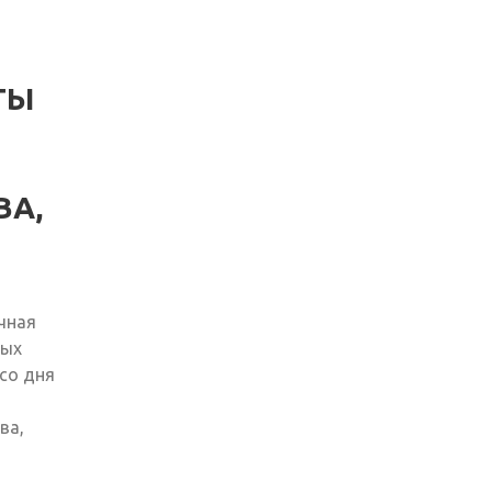
ТЫ
ВА,
чная
ных
со дня
ва,