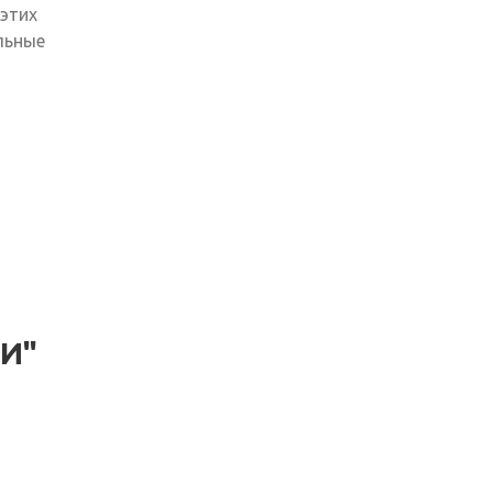
этих
льные
И"