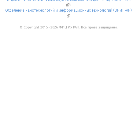
(внешняя ссылка)
и
Отделение нанотехнологий и информационных технологий (ОНИТ РАН)
(внешняя ссылка)
.
© Copyright 2015 - 2026 ФИЦ ИУ РАН. Все права защищены.