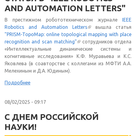
AND AUTOMATION LETTERS"
В престижном робототехническом журнале
IEEE
Robotics and Automation Letters
(внешняя ссылка)
вышла статья
"PRISM-TopoMap: online topological mapping with place
recognition and scan matching"
(внешняя ссылка)
сотрудников отдела
«Интеллектуальные динамические системы и
когнитивные исследования» К.Ф. Муравьева и К.С.
Яковлева (в соавторстве с коллегами из МФТИ А.А.
Мелехиным и Д.А. Юдиным).
Подробнее
08/02/2025 - 09:17
С ДНЕМ РОССИЙСКОЙ
НАУКИ!