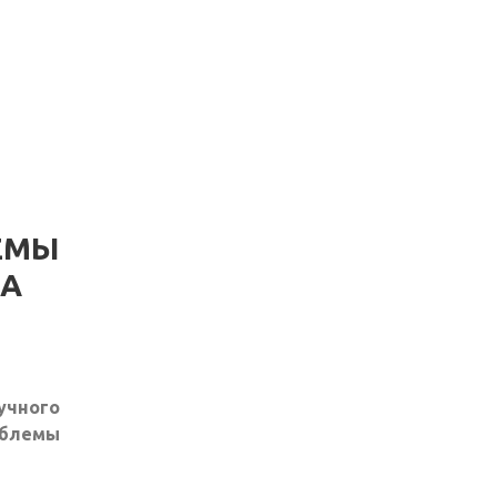
ЕМЫ
ЗА
учного
блемы