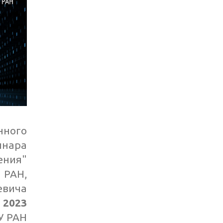
ного
инара
ения"
 РАН,
вича
 2023
У РАН