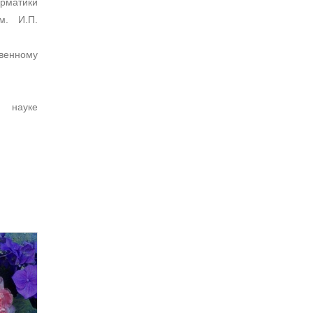
рматики
м. И.П.
венному
 науке