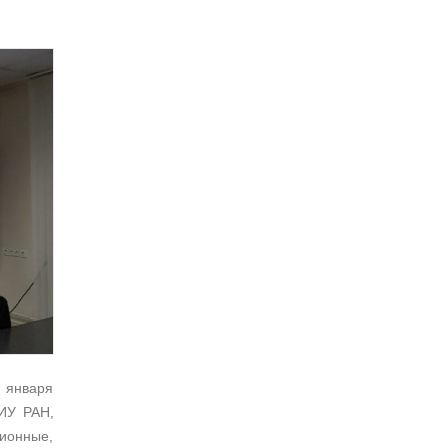
 января
 ИУ РАН,
онные,