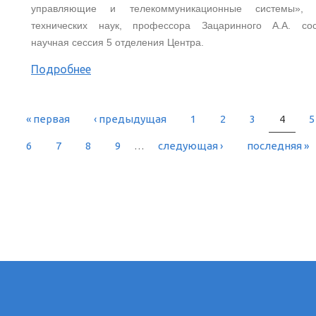
управляющие и телекоммуникационные системы», 
технических наук, профессора Зацаринного А.А. сос
научная сессия 5 отделения Центра.
Подробнее
« первая
‹ предыдущая
1
2
3
4
5
РАНИЦЫ
6
7
8
9
…
следующая ›
последняя »