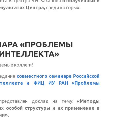
ретаря Центра В.Н. Захарова
о полученных в
езультатах Центра,
среди которых:
НАРА «ПРОБЛЕМЫ
 ИНТЕЛЛЕКТА»
аемые коллеги!
седание
совместного семинара Российской
интеллекта и ФИЦ ИУ РАН «Проблемы
 представлен доклад на тему:
«Методы
ах особой структуры и их применение в
ии».