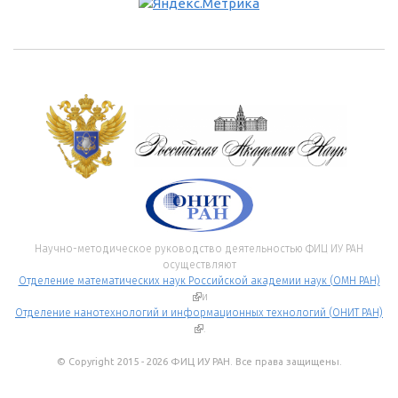
Научно-методическое руководство деятельностью ФИЦ ИУ РАН
осуществляют
Отделение математических наук Российской академии наук (ОМН РАН)
(внешняя ссылка)
и
Отделение нанотехнологий и информационных технологий (ОНИТ РАН)
(внешняя ссылка)
.
© Copyright 2015 - 2026 ФИЦ ИУ РАН. Все права защищены.